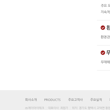
주요 
지속적
환경관
무재해
회사소개
PRODUCTS
주요고객사
주요실적
㈜제이아이테크
대표이사: 최원기
위치: 경기도 평택시 고덕면 청원